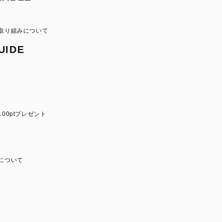
取り組みについて
UIDE
00ptプレゼント
について