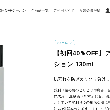
0円OFFクーポン
全商品一覧
ご利用ガイド
新規会員登録
シェービング
【初回40％OFF
ション 130ml
肌荒れを防ぎカミソリ負け
髭剃り後の肌のヒリヒリや痛み、
得成分 「温泉藻 RG92」配合
としていて髭剃り後の敏感な肌に
3つの保湿成分に加え、カミソリ