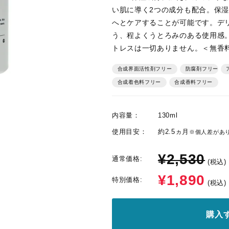
い肌に導く2つの成分も配合。保
へとケアすることが可能です。デ
う、程よくうとろみのある使用感
トレスは一切ありません。＜無香
合成界面活性剤フリー
防腐剤フリー
ア
合成着色料フリー
合成香料フリー
内容量：
130ml
使用目安：
約2.5ヵ月
※個人差があ
¥2,530
通常価格:
(税込)
¥1,890
特別価格:
(税込)
購入