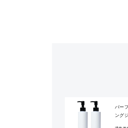
パー
ングジ