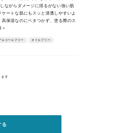
湿しながらダメージに揺るがない強い肌
リケートな肌にもスッと浸透しやすいよ
。高保湿なのにベタつかず、塗る際のス
料＞
ルコールフリー
オイルフリー
ります
する