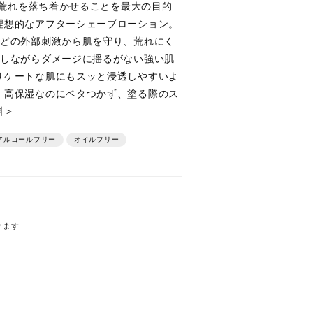
。肌荒れを落ち着かせることを最大の目的
理想的なアフターシェーブローション。
などの外部刺激から肌を守り、荒れにく
湿しながらダメージに揺るがない強い肌
リケートな肌にもスッと浸透しやすいよ
。高保湿なのにベタつかず、塗る際のス
料＞
ルコールフリー
オイルフリー
ります