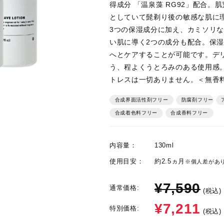
得成分 「温泉藻 RG92」配合
としていて髭剃り後の敏感な肌に
3つの保湿成分に加え、カミソリ
い肌に導く2つの成分も配合。保
へとケアすることが可能です。デ
う、程よくうとろみのある使用感
トレスは一切ありません。＜無香
合成界面活性剤フリー
防腐剤フリー
ア
合成着色料フリー
合成香料フリー
内容量：
130ml
使用目安：
約2.5ヵ月
※個人差があ
¥7,590
通常価格:
(税込)
¥7,211
特別価格:
(税込)