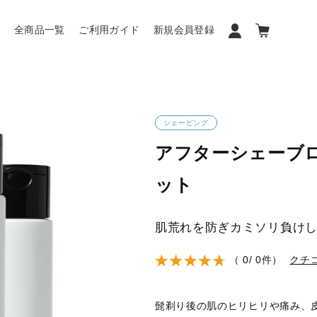
ン
全商品一覧
ご利用ガイド
新規会員登録
シェービング
アフターシェーブロ
ット
肌荒れを防ぎカミソリ負け
（ 0/ 0件）
クチ
髭剃り後の肌のヒリヒリや痛み、