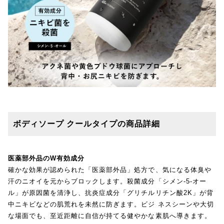
ボディソープ クールタイプの商品詳細
医薬部外品のW有効成分
確かな効果が認められた「医薬部外品」処方で、気になる体臭や
汗のニオイを元からブロックします。殺菌成分「シメン-5-オー
ル」が原因菌を清浄し、抗炎症成分「グリチルリチン酸2K」が背
中ニキビなどの肌荒れを未然に防ぎます。ビジ ネスシーンや大切
な場面でも、至近距離に自信が持てる健やかな素肌へ導きます。