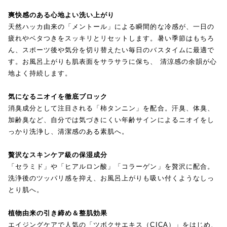
爽快感のある心地よい洗い上がり
天然ハッカ由来の「メントール」による瞬間的な冷感が、一日の
疲れやベタつきをスッキリとリセットします。暑い季節はもちろ
ん、スポーツ後や気分を切り替えたい毎日のバスタイムに最適で
す。お風呂上がりも肌表面をサラサラに保ち、 清涼感の余韻が心
地よく持続します。
気になるニオイを徹底ブロック
消臭成分として注目される「柿タンニン」を配合。汗臭、体臭、
加齢臭など、自分では気づきにくい年齢サインによるニオイをし
っかり洗浄し、清潔感のある素肌へ。
贅沢なスキンケア級の保湿成分
「セラミド」や「ヒアルロン酸」「コラーゲン」を贅沢に配合。
洗浄後のツッパリ感を抑え、お風呂上がりも吸い付くようなしっ
とり肌へ。
植物由来の引き締め＆整肌効果
エイジングケアで人気の「ツボクサエキス（CICA）」をはじめ、