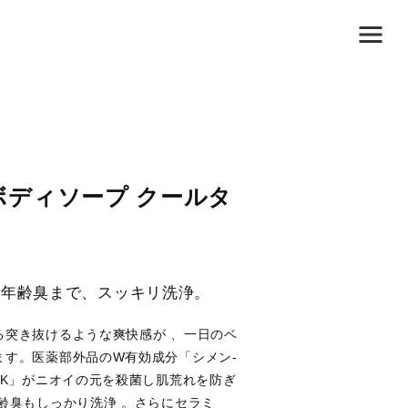
ボディソープ クールタ
る年齢臭まで、スッキリ洗浄。
る突き抜けるような爽快感が 、一日のベ
ます。医薬部外品のW有効成分「シメン-
2K」がニオイの元を殺菌し肌荒れを防ぎ
齢臭もしっかり洗浄 。さらにセラミ