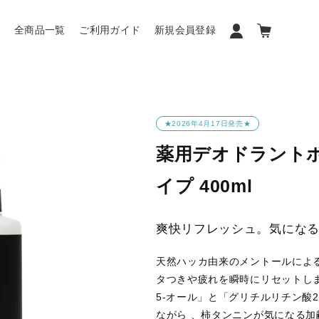
ン
全商品一覧
ご利用ガイド
新規会員登録
★2026年4月17日発売★
薬用デオドラント
イプ 400ml
爽快リフレッシュ。気にな
天然ハッカ由来のメントールによ
タつきや疲れを瞬時にリセットし
5-オール」と「グリチルリチン酸
ながら 、柿タンニンが気になる加