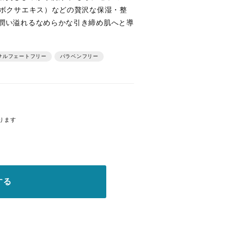
ツボクサエキス）などの贅沢な保湿・整
に潤い溢れるなめらかな引き締め肌へと導
ルフェートフリー
パラベンフリー
ります
する