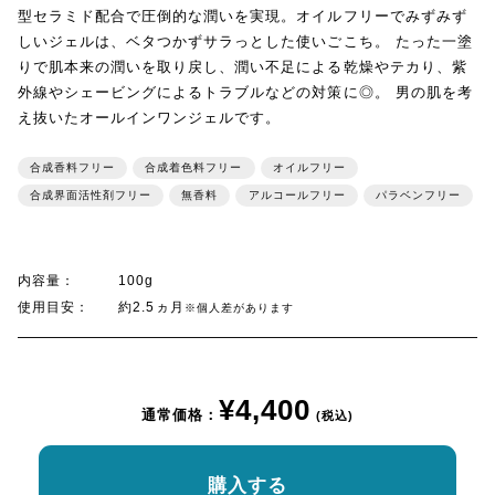
型セラミド配合で圧倒的な潤いを実現。オイルフリーでみずみず
しいジェルは、ベタつかずサラっとした使いごこち。 たった一塗
りで肌本来の潤いを取り戻し、潤い不足による乾燥やテカり、紫
外線やシェービングによるトラブルなどの対策に◎。 男の肌を考
え抜いたオールインワンジェルです。
合成香料フリー
合成着色料フリー
オイルフリー
合成界面活性剤フリー
無香料
アルコールフリー
パラベンフリー
内容量：
100g
使用目安：
約2.5ヵ月
※個人差があります
¥4,400
通常価格：
(税込)
購入する