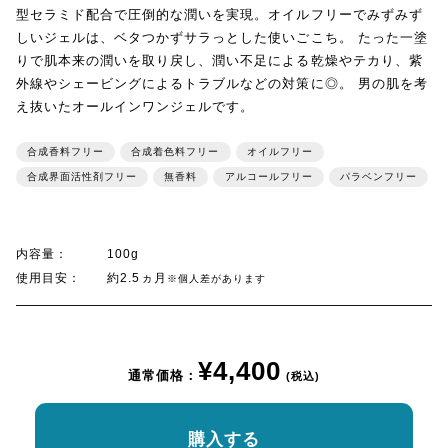
型セラミド配合で圧倒的な潤いを実現。オイルフリーでみずみず
しいジェルは、ベタつかずサラっとした使いごこち。 たった一塗
りで肌本来の潤いを取り戻し、潤い不足による乾燥やテカり、紫
外線やシェービングによるトラブルなどの対策に◎。 男の肌を考
え抜いたオールインワンジェルです。
合成香料フリー
合成着色料フリー
オイルフリー
合成界面活性剤フリー
無香料
アルコールフリー
パラベンフリー
内容量：
100g
使用目安：
約2.5ヵ月
※個人差があります
¥4,400
通常価格：
(税込)
購入する