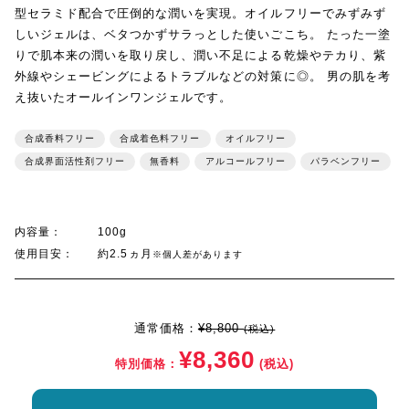
型セラミド配合で圧倒的な潤いを実現。オイルフリーでみずみず
しいジェルは、ベタつかずサラっとした使いごこち。 たった一塗
りで肌本来の潤いを取り戻し、潤い不足による乾燥やテカり、紫
外線やシェービングによるトラブルなどの対策に◎。 男の肌を考
え抜いたオールインワンジェルです。
合成香料フリー
合成着色料フリー
オイルフリー
合成界面活性剤フリー
無香料
アルコールフリー
パラベンフリー
内容量：
100g
使用目安：
約2.5ヵ月
※個人差があります
通常価格：
¥8,800
(税込)
¥8,360
特別価格：
(税込)