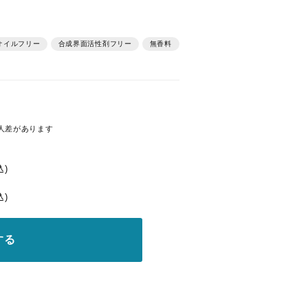
イルフリー
合成界面活性剤フリー
無香料
人差があります
込)
込)
する