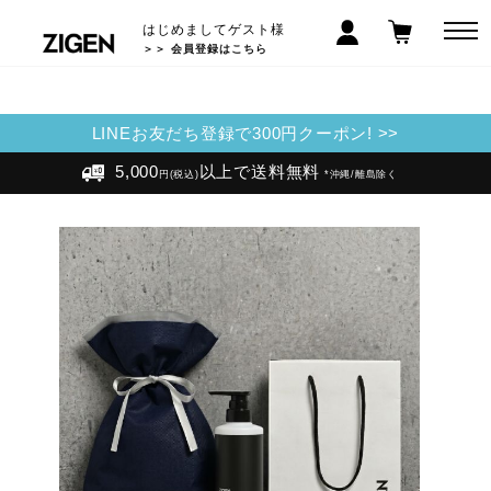
はじめましてゲスト様
＞＞ 会員登録はこちら
LINEお友だち登録で300円クーポン! >>
5,000
以上で送料無料
円(税込)
*沖縄/離島除く