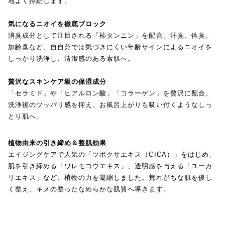
地よく持続します。
気になるニオイを徹底ブロック
消臭成分として注目される「柿タンニン」を配合。汗臭、体臭、
加齢臭など、自自分では気づきにくい年齢サインによるニオイを
しっかり洗浄し、清潔感のある素肌へ。
贅沢なスキンケア級の保湿成分
「セラミド」や「ヒアルロン酸」「コラーゲン」を贅沢に配合。
洗浄後のツッパリ感を抑え、お風呂上がりも吸い付くようなしっ
とり肌へ。
植物由来の引き締め＆整肌効果
エイジングケアで人気の「ツボクサエキス（CICA）」をはじめ、
肌を引き締める「ワレモコウエキス」、透明感を与える「ユーカ
リエキス」など、植物の力を凝縮しました。荒れがちな肌を優し
く整え、キメの整ったなめらかな肌質へ導きます。