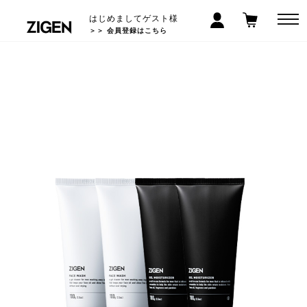
はじめましてゲスト様
＞＞ 会員登録はこちら
LINEお友だち登録で300円クーポン! >>
5,000
以上で送料無料
円(税込)
*沖縄/離島除く