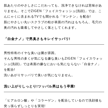
肌あたりのやさしさにこだわっても、洗浄できなければ意味があ
りません。そこでZIGEN「フェイスウォッシュ(洗顔)」では、こ
んにゃくに含まれるTVでも聞かれる「マンナン」を配合!
肌にやさしい丸いスクラブの粒が表面の汚れはもちろん、毛穴の
奥の汚れも吸着してやさしく落としてくれます。
「白金ナノ」で男臭さもキレイサッパリ!
男性特有のイヤな臭いは菌が原因。
そんな男性の多くが気になる嫌な臭いもZIGEN「フェイスウォッ
シュ(洗顔)」では表面の嫌なにおいも気にならない「白金ナノ」
を配合!
洗いあがりサッパリで臭いが気になりません。
洗い上がりしっとり!ツッパル男はもう卒業!
「ヒアルロン酸」や「コラーゲン」を配合しているので洗顔後も
突っ張らずしっとりを実現!