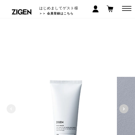
はじめましてゲスト様
＞＞ 会員登録はこちら
LINEお友だち登録で300円クーポン! >>
5,000
以上で送料無料
円(税込)
*沖縄/離島除く