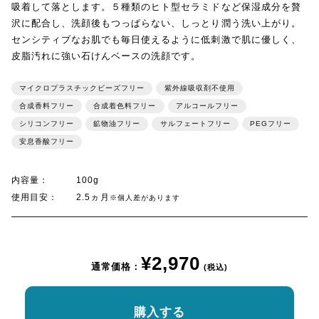
吸着して落とします。５種類のヒト型セラミドなど保湿成分を贅
沢に配合し、洗顔後もつっぱらない、しっとり潤う洗い上がり。
センシティブなお肌でも毎日使えるように低刺激で肌に優しく、
皮脂汚れに強い石けんベースの洗顔です。
マイクロプラスチックビーズフリー
紫外線吸収剤不使用
合成香料フリー
合成着色料フリー
アルコールフリー
シリコンフリー
鉱物油フリー
サルフェートフリー
PEGフリー
安息香酸フリー
内容量：
100g
使用目安：
2.5ヵ月
※個人差があります
¥2,970
通常価格：
(税込)
購入する