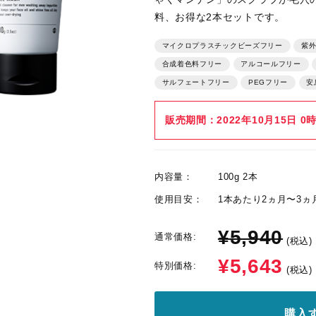
料、お得な2本セットです。
マイクロプラスチックビーズフリー
紫外
合成着色料フリー
アルコールフリー
サルフェートフリー
PEGフリー
安
販売期間：2022年10月15日 0
内容量：
100g 2本
使用目安：
1本あたり2ヵ月〜3ヵ
¥5,940
通常価格:
(税込)
¥5,643
特別価格:
(税込)
購入