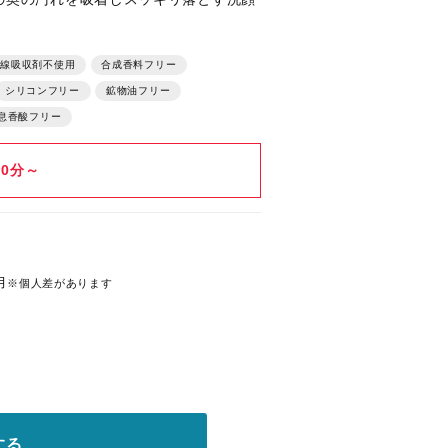
線吸収剤不使用
合成香料フリー
シリコンフリー
鉱物油フリー
息香酸フリー
時0分～
月
※個人差があります
する