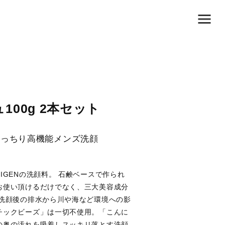
00g 2本セット
もっちり高機能メンズ洗顔
IGENの洗顔料。 石鹸ベースで作られ
お使い頂けるだけでなく、三大美容成分
、洗顔後の排水から川や海など環境への影
チックビーズ」は一切不使用。「こんに
の奥の汚れを吸着しスッキリ落とす洗顔