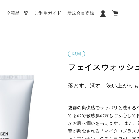
ン
全商品一覧
ご利用ガイド
新規会員登録
洗顔料
フェイスウォッシュ1
落とす、潤す、洗い上がり
抜群の爽快感でサッパリと洗えるZ
てるので敏感肌の方もご安心して
がお肌へ潤いを与えます。 また
響が懸念される「マイクロプラス
ゃくマンナン」のスクラブが毛穴