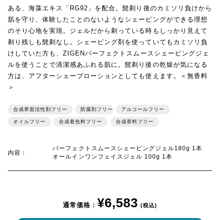
ある、海藻エキス「RG92」を配合。髭剃り後のカミソリ負けから
肌を守り、体験したことのないようなシェービングができる理想
のそり心地を実現。ジェルだから剃っている時もしっかり見えて
剃り残しも髭剃なし。シェービング剤を使っていてもカミソリ負
けしていた方も、ZIGENパーフェクトスムースシェービングジェ
ルを使うことで清潔感あふれる肌に。髭剃り後の乾燥が気になる
方は、アフターシェーブローションとしても使えます。＜無香料
＞
合成界面活性剤フリー
防腐剤フリー
アルコールフリー
オイルフリー
合成着色料フリー
合成香料フリー
パーフェクトスムースシェービングジェル180g 1本
内容：
オールインワンフェイスジェル 100g 1本
¥6,583
通常価格：
(税込)