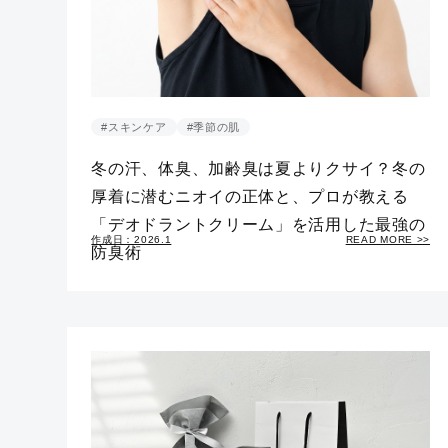
#スキンケア
#季節の肌
冬の汗、体臭、加齢臭は夏よりクサイ？冬の
厚着に潜むニオイの正体と、プロが教える
「デオドラントクリーム」を活用した最強の
作成日：2026.1
READ MORE >>
防臭術