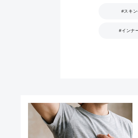
#スキ
#インナ