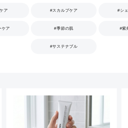
ンケア
#スカルプケア
#シ
ーケア
#季節の肌
#紫
#サステナブル