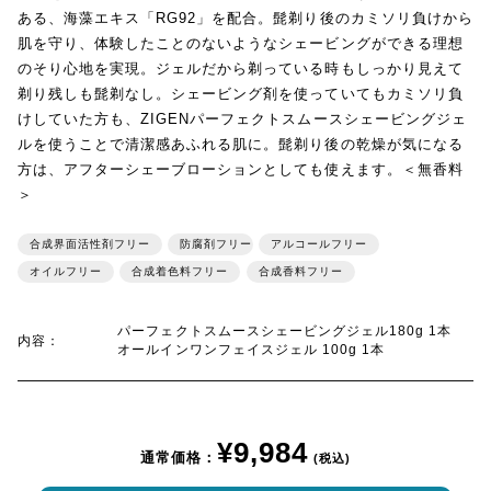
ある、海藻エキス「RG92」を配合。髭剃り後のカミソリ負けから
肌を守り、体験したことのないようなシェービングができる理想
のそり心地を実現。ジェルだから剃っている時もしっかり見えて
剃り残しも髭剃なし。シェービング剤を使っていてもカミソリ負
けしていた方も、ZIGENパーフェクトスムースシェービングジェ
ルを使うことで清潔感あふれる肌に。髭剃り後の乾燥が気になる
方は、アフターシェーブローションとしても使えます。＜無香料
＞
合成界面活性剤フリー
防腐剤フリー
アルコールフリー
オイルフリー
合成着色料フリー
合成香料フリー
パーフェクトスムースシェービングジェル180g 1本
内容：
オールインワンフェイスジェル 100g 1本
¥9,984
通常価格：
(税込)