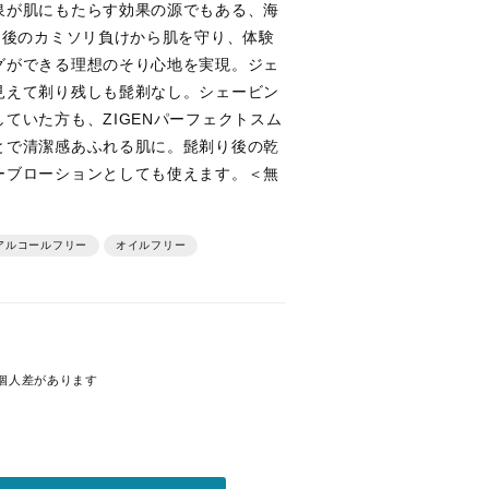
泉が肌にもたらす効果の源でもある、海
り後のカミソリ負けから肌を守り、体験
グができる理想のそり心地を実現。ジェ
見えて剃り残しも髭剃なし。シェービン
ていた方も、ZIGENパーフェクトスム
とで清潔感あふれる肌に。髭剃り後の乾
ーブローションとしても使えます。＜無
ルコールフリー
オイルフリー
個人差があります