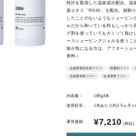
特許を取得した温泉成分配合。温
藻エキス「RG92」を配合。髭剃
したことのないようなシェービン
ルだから剃っている時もしっかり
グ剤を使っていてもカミソリ負けし
ースシェービングジェルを使うこ
燥が気になる方は、アフターシェ
香料＞
合成界面活性剤フリー
防腐剤フリー
ア
合成着色料フリー
合成香料フリー
内容量：
180g3本
使用目安：
1本あたり約2.5ヵ月
※
¥7,210
通常価格:
(税込)