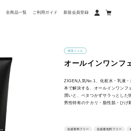
ン
全商品一覧
ご利用ガイド
新規会員登録
保湿ジェル
オールインワンフェ
ZIGEN人気No.1、化粧水・乳
本で解決する、オールインワンフ
潤いと、ベタつかずサラっとした
男性特有のテカリ・脂性肌・ひげ
合成香料フリー
合成着色料フリー
オ