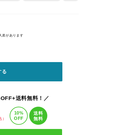
人差があります
する
OFF+送料無料！／
10%
送料
OFF
無料
込）