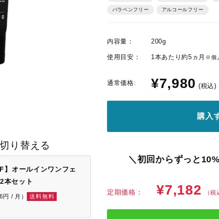
パラベンフリー
アルコールフリー
内容量：
200g
使用目安：
1本あたり約5ヵ月
※個
¥7,980
通常価格:
(税込)
購入
に切り替える
＼初回からずっと10%
FF】オールインワンフェ
 2本セット
¥7,182
定期価格：
（税
6円 / 月）
送料無料