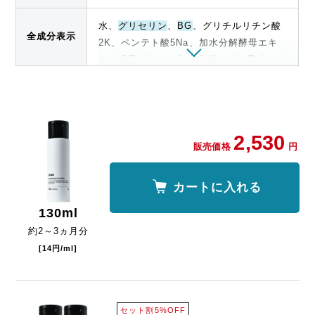
水、
グリセリン
、
BG
、グリチルリチン酸
全成分表示
2K、ペンテト酸5Na、加水分解酵母エキ
ス、緑藻エキス、加水分解カボス果皮エキ
ス、フィチン酸、ゲンチアナ根エキス、カ
ルボマー、水酸化K、酸化銀
…保湿成分
2,530
販売価格
円
カートに入れる
130
ml
約
2～3
ヵ月分
[14円/ml]
セット割5%OFF