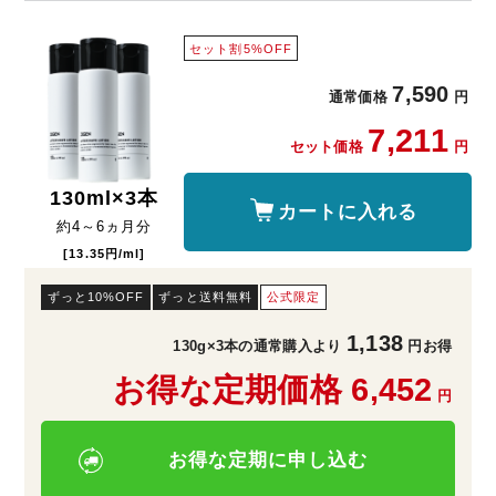
セット割5%OFF
7,590
通常価格
円
7,211
セット価格
円
130
ml×3本
カートに入れる
約
4～6
ヵ月分
[13.35円/ml]
ずっと10%OFF
ずっと送料無料
公式限定
1,138
130g×3本の通常購入より
円お得
お得な定期価格 6,452
円
お得な定期に申し込む