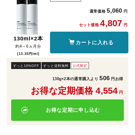
5,060
通常価格
円
4,807
セット価格
円
130
ml×2本
カートに入れる
約
4～6
ヵ月分
[13.35円/ml]
ずっと10%OFF
ずっと送料無料
公式限定
506
130g×2本の通常購入より
円お得
お得な定期価格 4,554
円
お得な定期に申し込む