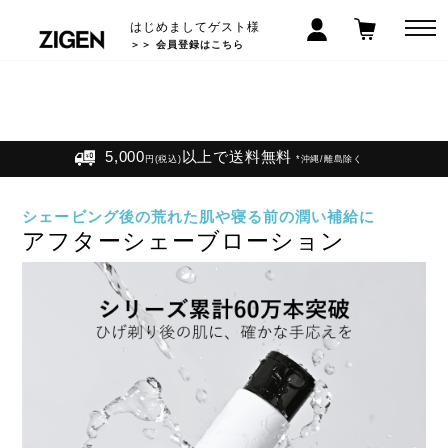
はじめましてゲスト様
＞＞ 会員登録はこちら
LINEお友だち登録で300円クーポン! >>
5,000
以上で送料無料
円(税込)
*沖縄/離島除く
シェービング後の荒れた肌や寝る前の潤い補給に
アフターシェーブローション