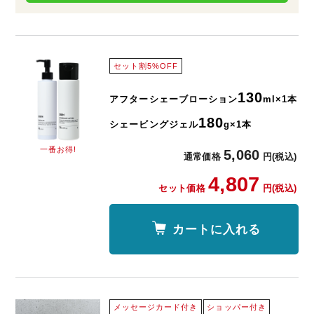
セット割5%OFF
130
アフターシェーブローション
ml×1本
180
シェービングジェル
g×1本
一番お得!
5,060
通常価格
円(税込)
4,807
セット価格
円(税込)
カートに入れる
メッセージカード付き
ショッパー付き