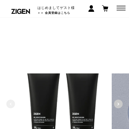
はじめましてゲスト様
＞＞ 会員登録はこちら
LINEお友だち登録で300円クーポン! >>
5,000
以上で送料無料
円(税込)
*沖縄/離島除く