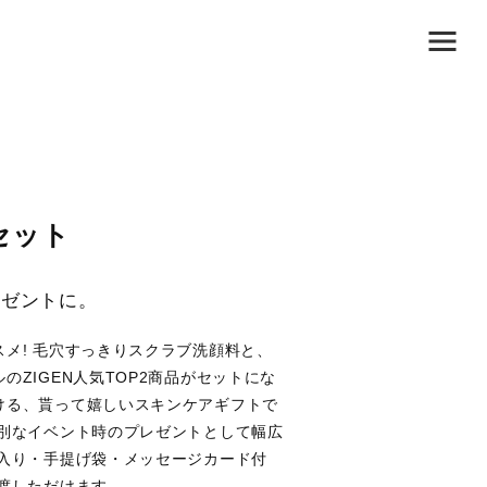
セット
レゼントに。
メ! 毛穴すっきりスクラブ洗顔料と、
ZIGEN人気TOP2商品がセットにな
ける、貰って嬉しいスキンケアギフトで
特別なイベント時のプレゼントとして幅広
ス入り・手提げ袋・メッセージカード付
渡しただけます。