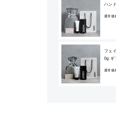
ハン
通常価
フェイ
0g 
通常価