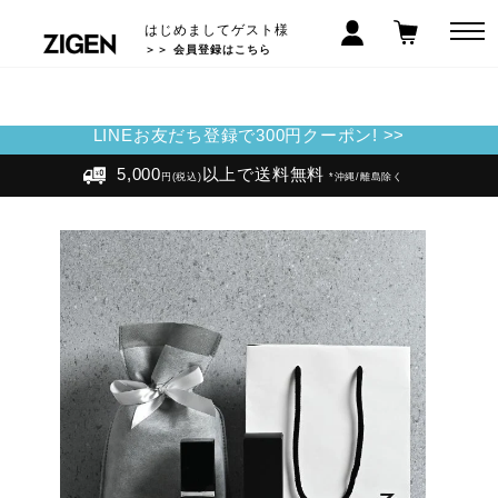
はじめましてゲスト様
＞＞ 会員登録はこちら
LINEお友だち登録で300円クーポン! >>
5,000
以上で送料無料
円(税込)
*沖縄/離島除く