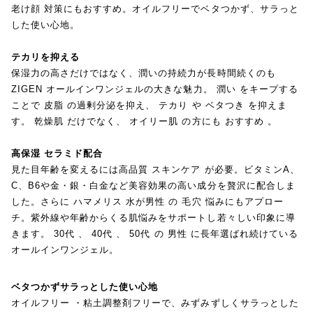
老け顔 対策にもおすすめ。オイルフリーでベタつかず、サラっと
した使い心地。
テカリを抑える
保湿力の高さだけではなく、潤いの持続力が長時間続くのも
ZIGEN オールインワンジェルの大きな魅力。 潤い をキープする
ことで 皮脂 の過剰分泌を抑え、 テカり や ベタつき を抑えま
す。 乾燥肌 だけでなく、 オイリー肌 の方にも おすすめ 。
高保湿 セラミド配合
見た目年齢を変えるには高品質 スキンケア が必要。ビタミンA、
C、B6や金・銀・白金など美容効果の高い成分を贅沢に配合しま
した。さらに ハマメリス 水が男性 の 毛穴 悩みにもアプロー
チ。紫外線や年齢からくる肌悩みをサポートし若々しい印象に導
きます。 30代 、 40代 、 50代 の 男性 に長年選ばれ続けている
オールインワンジェル。
ベタつかずサラっとした使い心地
オイルフリー ・粘土調整剤フリーで、みずみずしくサラっとした