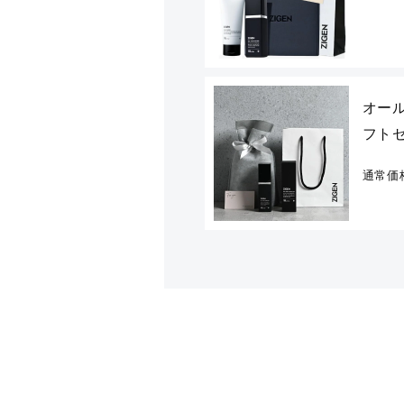
オール
フト
通常価