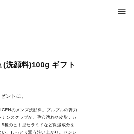
洗顔料)100g ギフト
レゼントに。
IGENのメンズ洗顔料。プルプルの弾力
ンナンスクラブが、毛穴汚れや皮脂テカ
。5種のヒト型セラミドなど保湿成分を
ない、しっとり潤う洗い上がり。センシ