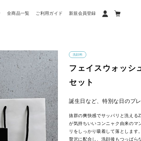
ン
全商品一覧
ご利用ガイド
新規会員登録
洗顔料
フェイスウォッシュ(
セット
誕生日など、特別な日のプ
抜群の爽快感でサッパリと洗えるZ
が気持ちいいコンニャク由来のマ
リをしっかり吸着して落とします
贅沢に配合し、洗顔後もつっぱら