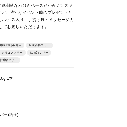
に低刺激な石けんベースだからメンズギ
など、特別なイベント時のプレゼントと
 ボックス入り・手提げ袋・メッセージカ
としてお渡しいただけます。
線吸収剤不使用
合成香料フリー
シリコンフリー
鉱物油フリー
息香酸フリー
0g 1本
パー(紙袋)