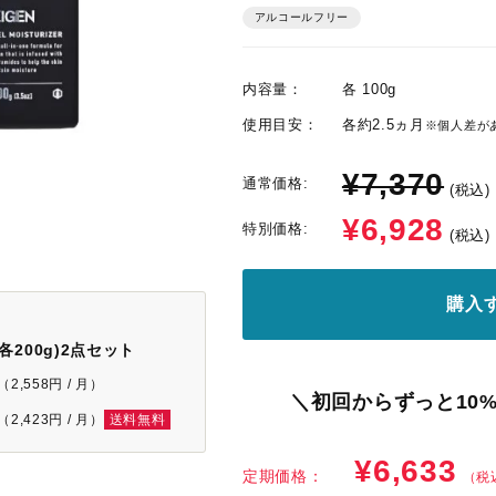
アルコールフリー
内容量：
各 100g
使用目安：
各約2.5ヵ月
※個人差が
¥7,370
通常価格:
(税込)
¥6,928
特別価格:
(税込)
購入
各200g)2点セット
（2,558円 / 月）
＼初回からずっと10%
（2,423円 / 月）
送料無料
¥6,633
定期価格：
（税