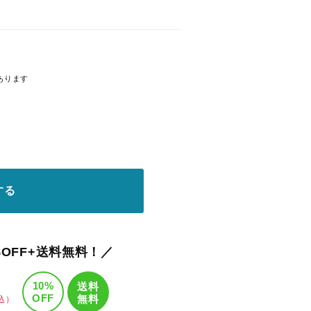
あります
する
OFF+送料無料！／
10%
送料
OFF
無料
込）