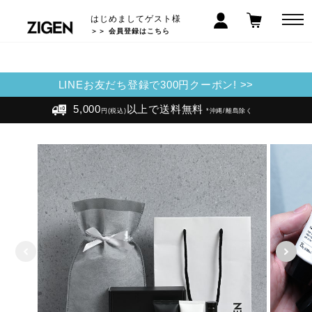
はじめましてゲスト様
＞＞ 会員登録はこちら
LINEお友だち登録で300円クーポン! >>
5,000
以上で送料無料
円(税込)
*沖縄/離島除く