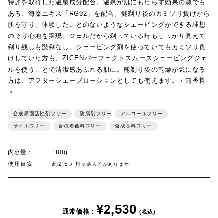
特許を取得した温泉成分配合。温泉が肌にもたらす効果の源でも
ある、海藻エキス「RG92」を配合。髭剃り後のカミソリ負けから
肌を守り、体験したことのないようなシェービングができる理想
のそり心地を実現。ジェルだから剃っている時もしっかり見えて
剃り残しも髭剃なし。シェービング剤を使っていてもカミソリ負
けしていた方も、ZIGENパーフェクトスムースシェービングジェ
ルを使うことで清潔感あふれる肌に。髭剃り後の乾燥が気になる
方は、アフターシェーブローションとしても使えます。＜無香料
＞
合成界面活性剤フリー
防腐剤フリー
アルコールフリー
オイルフリー
合成着色料フリー
合成香料フリー
内容量：
180g
使用目安：
約2.5ヵ月
※個人差があります
¥2,530
通常価格：
(税込)