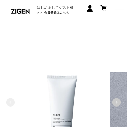
はじめましてゲスト様
＞＞ 会員登録はこちら
LINEお友だち登録で300円クーポン! >>
5,000
以上で送料無料
円(税込)
*沖縄/離島除く