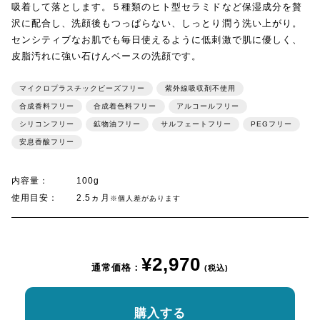
吸着して落とします。５種類のヒト型セラミドなど保湿成分を贅
沢に配合し、洗顔後もつっぱらない、しっとり潤う洗い上がり。
センシティブなお肌でも毎日使えるように低刺激で肌に優しく、
皮脂汚れに強い石けんベースの洗顔です。
マイクロプラスチックビーズフリー
紫外線吸収剤不使用
合成香料フリー
合成着色料フリー
アルコールフリー
シリコンフリー
鉱物油フリー
サルフェートフリー
PEGフリー
安息香酸フリー
内容量：
100g
使用目安：
2.5ヵ月
※個人差があります
¥2,970
通常価格：
(税込)
購入する