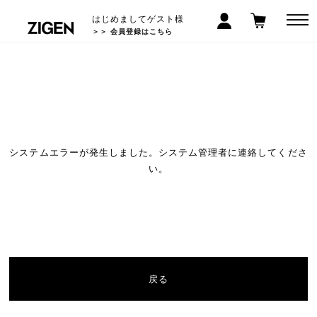
はじめましてゲスト様
ライフスタイル
＞＞ 会員登録はこちら
全商品一覧
ショップガイド
システムエラーが発生しました。システム管理者に連絡してくださ
い。
SDGsへの取り組み
よくある質問
ご利用ガイド
会員ランク特典
みんなのクチコミ
コラム一覧
戻る
お問い合わせ
サイトマップ