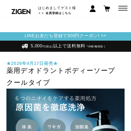
はじめましてゲスト様
＞＞ 会員登録はこちら
LINEお友だち登録で300円クーポン! >>
5,000
以上で送料無料
円(税込)
*沖縄/離島除く
★2026年4月17日発売★
薬用デオドラントボディーソープ
クールタイプ