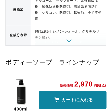
アルコール、サルフェート、紫外線吸収
剤、酸化防止剤防腐剤、石油系界面活性
無添加
剤、シリコン、防腐剤、鉱物油、全て不使
用
[有効成分] シメン-5-オール、グリチルリ
全成分表示
チン酸2K
[その他の成分]メントール、柿タンニン、
ヒアルロン酸Na-2
、
ステアロイルフィト
スフィンゴシン
、アロエエキス-2、ツボク
ボディーソープ ラインナップ
サエキス、ユーカリエキス、ユズセラミ
ド、茶エキス-1、ワレモコウエキス、
海藻
エキス-1
、レモングラス抽出液、
水溶性コ
ラーゲン液-4
、ミリスチン酸、ラウリン
2,970
販売価格
円(税込)
酸、水酸化K、ヤシ油脂肪酸ジエタノール
アミド、パルミチン酸、
BG
、
濃グリセリ
ン
、塩化K、ジステアリン酸グリコール、
カートに入れる
ヤシ油脂肪酸アミドプロピルベタイン液、
400
ml
ヒドロキシプロピルメチルセルロース、フ