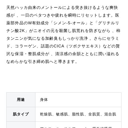
天然ハッカ由来のメントールによる突き抜けるような爽快
感が 、一日のベタつきや疲れを瞬時にリセットします。医
薬部外品のW有効成分「シメン-5-オール」と「グリチルリ
チン酸2K」がニオイの元を殺菌し肌荒れを防ぎながら 、柿
タンニンが気になる加齢臭もしっかり洗浄 。さらにセラミ
ド、コラーゲン、話題のCICA（ツボクサエキス）などの贅
沢な保湿・整肌成分が 、清涼感の余韻とともに潤い溢れる
なめらかな引き締め肌へと導きます。
用途
身体
肌タイプ
乾燥肌、敏感肌、脂性肌、全肌質、混合肌