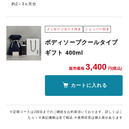
約
2～3
ヵ月分
ェノキシエタノール、エデト酸塩、塩化
Na、塩化ジメチルジアリルアンモニウ
ム・アクリルアミド共重合体液、グリセリ
ン、クロラミンT、炭酸水素Na、炭酸
メッセージカード付き
ショッパー付き
Na、無水クエン酸、香料、精製水
ボディソープクールタイプ
…保湿成分
ギフト 400ml
3,400
販売価格
円(税込)
カートに入れる
※定期コースは2回目までのご継続をお約束頂いております。詳しくはこ
ちら＞
※表記価格は全て税込 ※使用目安は個人差があります