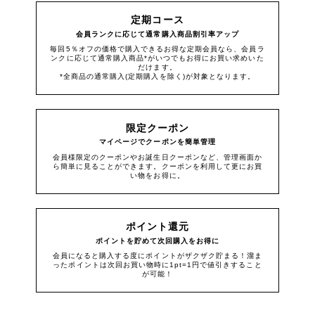
定期コース
会員ランクに応じて通常購入商品割引率アップ
毎回5％オフの価格で購入できるお得な定期会員なら、会員ラ
ンクに応じて通常購入商品*がいつでもお得にお買い求めいた
だけます。
*全商品の通常購入(定期購入を除く)が対象となります。
限定クーポン
マイページでクーポンを簡単管理
会員様限定のクーポンやお誕生日クーポンなど、管理画面か
ら簡単に見ることができます。クーポンを利用して更にお買
い物をお得に。
ポイント還元
ポイントを貯めて次回購入をお得に
会員になると購入する度にポイントがザクザク貯まる！溜ま
ったポイントは次回お買い物時に1pt=1円で値引きすること
が可能！