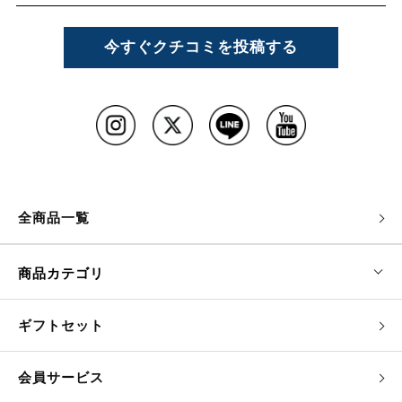
第三者に譲渡・貸与できないものとします。
2. パスワードは、他人に知られることがないよう定期
今すぐクチコミを投稿する
的に変更する等、会員本人が責任をもって管理してく
ださい。
3. パスワードを用いて当社に対して行われた意思表示
は、会員本人の意思表示とみなし、そのために生じる
支払等はすべて
会員の責任となります。
全商品一覧
第3条（変更）
1. 会員は、氏名、住所など当社に届け出た事項に変更
商品カテゴリ
があった場合には、速やかに当社に連絡するものとし
ます。
2. 変更登録がなされなかったことにより生じた損害に
ギフトセット
ついて、当社は一切責任を負いません。 また、変更登
録がなされた場合でも、変更登録前にすでに手続がな
会員サービス
された取引は、変更登録前の情報に基づいて行われま
すのでご注意ください。