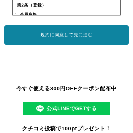
第2条（登録）
1. 会員資格
本規約に同意の上、所定の入会申込みをされたお客様
は、所定の登録手続完了後に会員としての資格を有し
規約に同意して先に進む
ます。会員登録手続は、会員となるご本人が行ってく
ださい。代理による登録は一切認められません。な
お、過去に会員資格が取り消された方やその他当社が
相応しくないと判断した方からの会員申込はお断りす
る場合があります。
2. 会員情報の入力
会員登録手続の際には、入力上の注意をよく読み、所
今すぐ使える300円OFFクーポン配布中
定の入力フォームに必要事項を正確に入力してくださ
い。会員情報の登録において、特殊記号・旧漢字・ロ
ーマ数字などはご使用になれません。これらの文字が
公式LINEでGETする
登録された場合は当社にて変更致します。
3. パスワードの管理
クチコミ投稿で100ptプレゼント！
1. パスワードは会員本人のみが利用できるものとし、