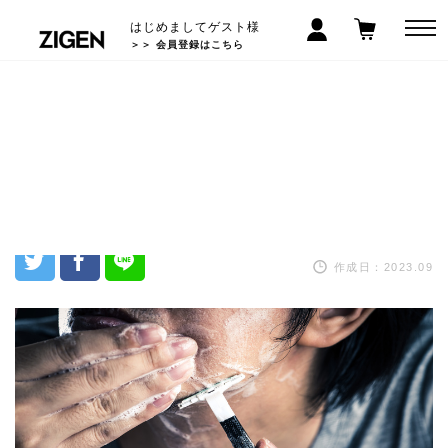
はじめましてゲスト様
＞＞ 会員登録はこちら
「髭剃り」の悩みをアンケート調
査！カミソリ負けしないためにシ
ェービングジェルが鍵！？
作成日：2023.09