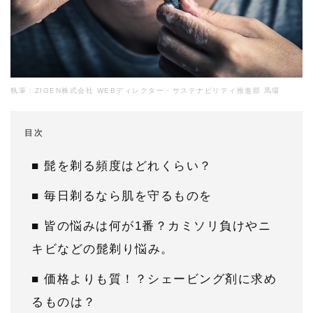
執筆：ZIGEN株式会社 WEBディレクター・サステナビリティ推進部 馬場
目次
■ 髭を剃る頻度はどれくらい？
■ 毎日剃るなら肌を守るものを
■ 皆の悩みは何が1番？カミソリ負けやニ
キビなどの髭剃り悩み。
■ 価格よりも質！？シェービング剤に求め
るものは？