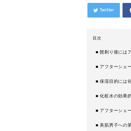
目次
■ 髭剃り後には
■ アフターシェ
■ 保湿目的には
■ 化粧水の効果
■ アフターシェ
■ 美肌男子への