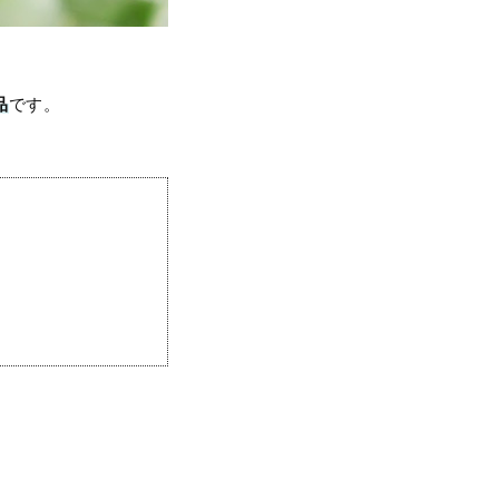
品
です。
。