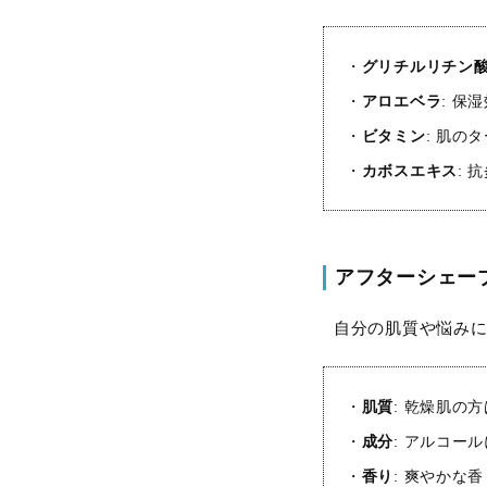
・
グリチルリチン酸
・
アロエベラ
: 保
・
ビタミン
: 肌の
・
カボスエキス
:
アフターシェー
自分の肌質や悩み
・
肌質
: 乾燥肌の
・
成分
: アルコー
・
香り
: 爽やかな