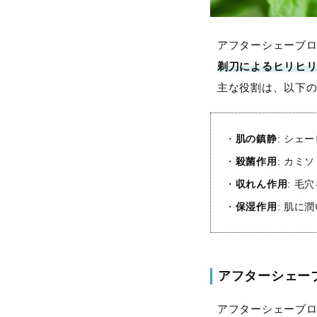
アフターシェーブ
剃刀によるヒリヒ
主な役割は、以下
・
肌の鎮静
: シ
・
殺菌作用
: カ
・
収れん作用
: 毛
・
保湿作用
: 肌に
アフターシェー
アフターシェーブ