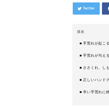
目次
■ 手荒れが起こ
■ 手荒れが与え
■ ささくれ、し
■ 正しいハンド
■ 辛い手荒れに