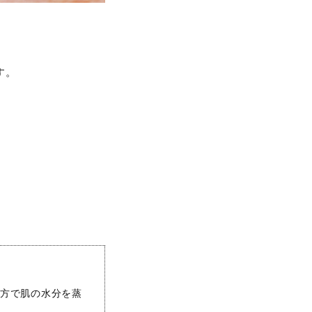
す。
。
一方で肌の水分を蒸