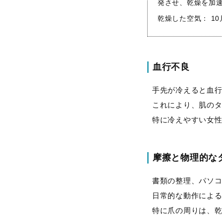
発させ、乾燥を加
乾燥した空気： 1
血行不良
手先が冷えると血
これにより、肌の
特に冷えやすい女
摩擦と物理的な
書類の整理、パソ
日常的な動作によ
特に爪の周りは、