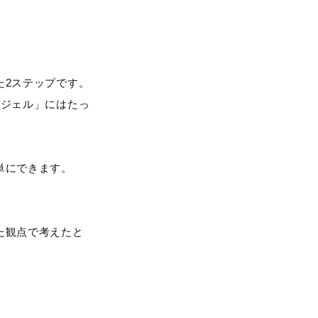
た2ステップです。
スジェル」にはたっ
単にできます。
た観点で考えたと