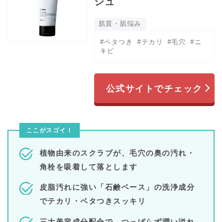
シュ
肌質・肌悩み
#ベタつき
#テカリ
#毛穴
#ニ
キビ
公式サイトでチェック
ここがスゴイ！
植物由来のスクラブが、毛穴の奥の汚れ・
角栓を吸着して落とします
皮脂汚れに強い「石鹸ベース」の洗浄成分
でテカリ・ベタつきスッキリ
三大美容成分配合で、つっぱらず潤い溢れ