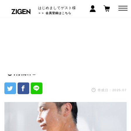
はじめましてゲスト様
＞＞ 会員登録はこちら
香りで印象が激変！メンズのボデ
ィソープ選びは「いい匂い」が
鍵！？ 毎日のお風呂で身体も匂い
も清潔に！
作成日：2025.07